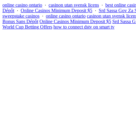
online casino ontario
·
casinon utan svensk licens
·
best online casi
Dépôt
·
Online Casinos Minimum Deposit $5
·
Srd Sassa Gov Za 
sweepstake casinos
·
online casino ontario
casinon utan svensk licen
Bonus Sans Dépôt
Online Casinos Minimum Deposit $5
Srd Sassa G
World Cup Betting Offers
how to connect dstv on smart tv